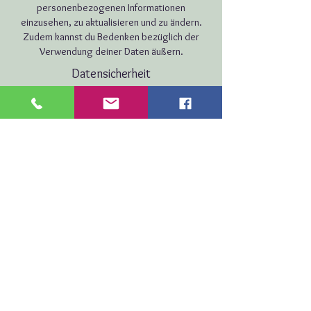
personenbezogenen Informationen
einzusehen, zu aktualisieren und zu ändern.
Zudem kannst du Bedenken bezüglich der
Verwendung deiner Daten äußern.
Datensicherheit
Wir setzen Schutzmaßnahmen ein, um die
Sicherheit deiner Daten zu gewährleisten. Dazu
gehören Datenverschlüsselung, sichere Server
und eine geschützte Datenübertragung. Erfahre
hier mehr über unsere Datenschutzpraktiken.
Folge uns: