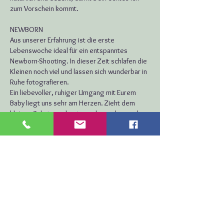
zum Vorschein kommt.
NEWBORN
Aus unserer Erfahrung ist die erste
Lebenswoche ideal für ein entspanntes
Newborn-Shooting. In dieser Zeit schlafen die
Kleinen noch viel und lassen sich wunderbar in
Ruhe fotografieren.
Ein liebevoller, ruhiger Umgang mit Eurem
Baby liegt uns sehr am Herzen. Zieht dem
kleinen Schatz am besten schon zuhause das
gewünschte Outfit an – so vermeiden wir
unnötiges Umziehen und der Termin bleibt
angenehm und stressfrei.
Damit Ihr Euch und das Baby ganz in Ruhe auf
das Shooting einstimmen könnt, komm gerne
ein paar Minuten früher zu uns. So bleibt
genug Zeit zum Ankommen und Kuscheln.
Natürlich stehen Euch bei uns auch gemütliche
und warme Räumlichkeiten zum Wickeln und
Füttern zur Verfügung – alles ist so